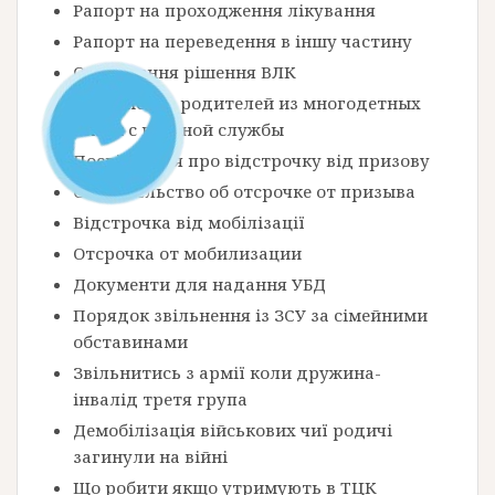
Рапорт на проходження лікування
Рапорт на переведення в іншу частину
Оскарження рішення ВЛК
Увольнение родителей из многодетных
семей с военной службы
Посвідчення про відстрочку від призову
Свидетельство об отсрочке от призыва
Відстрочка від мобілізації
Отсрочка от мобилизации
Документи для надання УБД
Порядок звільнення із ЗСУ за сімейними
обставинами
Звільнитись з армії коли дружина-
інвалід третя група
Демобілізація військових чиї родичі
загинули на війні
Що робити якщо утримують в ТЦК