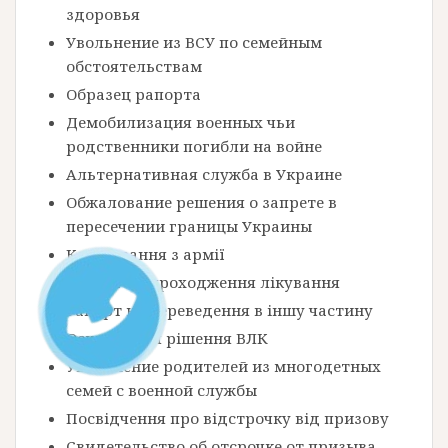
здоровья
Увольнение из ВСУ по семейным
обстоятельствам
Образец рапорта
Демобилизация военных чьи
родственники погибли на войне
Альтернативная служба в Украине
Обжалование решения о запрете в
пересечении границы Украины
Комісування з армії
Рапорт на проходження лікування
Рапорт на переведення в іншу частину
Оскарження рішення ВЛК
Увольнение родителей из многодетных
семей с военной службы
Посвідчення про відстрочку від призову
Свидетельство об отсрочке от призыва