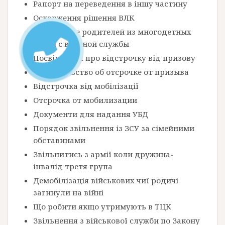
Рапорт на переведення в іншу частину
Оскарження рішення ВЛК
Увольнение родителей из многодетных
семей с военной службы
Посвідчення про відстрочку від призову
Свидетельство об отсрочке от призыва
Відстрочка від мобілізації
Отсрочка от мобилизации
Документи для надання УБД
Порядок звільнення із ЗСУ за сімейними
обставинами
Звільнитись з армії коли дружина-
інвалід третя група
Демобілізація військових чиї родичі
загинули на війні
Що робити якщо утримують в ТЦК
Звільнення з військової служби по Закону