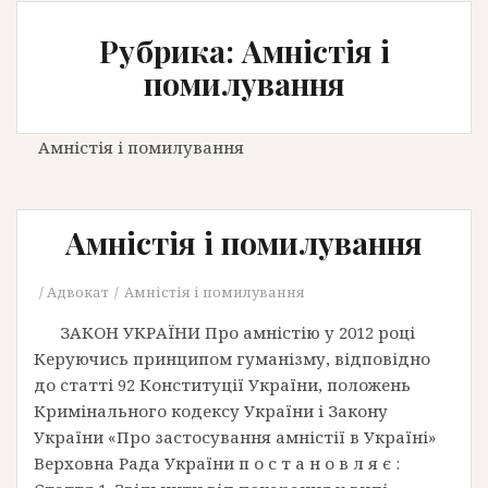
Рубрика: Амністія і
помилування
Амністія і помилування
Амністія і помилування
Адвокат
Амністія і помилування
ЗАКОН УКРАЇНИ Про амністію у 2012 році
Керуючись принципом гуманізму, відповідно
до статті 92 Конституції України, положень
Кримінального кодексу України і Закону
України «Про застосування амністії в Україні»
Верховна Рада України п о с т а н о в л я є :