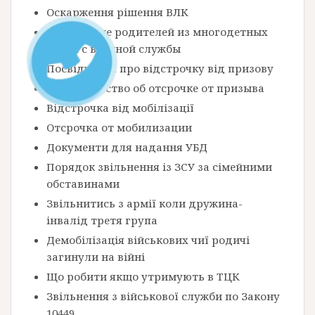
Оскарження рішення ВЛК
Увольнение родителей из многодетных
семей с военной службы
Посвідчення про відстрочку від призову
Свидетельство об отсрочке от призыва
Відстрочка від мобілізації
Отсрочка от мобилизации
Документи для надання УБД
Порядок звільнення із ЗСУ за сімейними
обставинами
Звільнитись з армії коли дружина-
інвалід третя група
Демобілізація військових чиї родичі
загинули на війні
Що робити якщо утримують в ТЦК
Звільнення з військової служби по Закону
10449