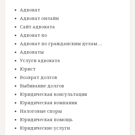
г
Адвокат
а
Адвокат онлайн
ц
Сайт адвоката
Адвокат по
и
Адвокат по гражданским делам….
я
Адвокаты
п
Услуги адвоката
о
Юрист
з
Возврат долгов
а
Выбивание долгов
Юридическая консультация
п
Юридическая компания
и
Налоговые споры
с
Юридическая помощь
я
Юридические услуги