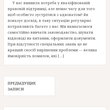
У вас виникла потреба у кваліфікованій
правовій підтримці, але немає часу для того
щоб особисто зустрітися з адвокатом? Як
показує досвід, в таку ситуацію регулярно
потрапляють багато з нас. Ми намагаємося
самостійно вивчати законодавство, шукати
відповіді на питання, оформляти документи.
При відсутності спеціальних знань це не
кращий спосіб вирішення проблеми — велика
ймовірність помилок, які […]
Н
ПРЕДЫДУЩИЕ
ЗАПИСИ
а
в
и