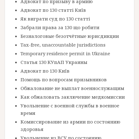
Адвокат по призыву в армию
Адвокат по 130 статті Київ
Як виграти суд по 130 статті
Забрали права за 130 що робити
Безналоговые безотчётные юрисдикции
Tax-free, unaccountable jurisdictions
Temporary residence permit in Ukraine
Статья 130 КУпАП Украины
Адвокат по 130 Київ
Помощь по вопросам призывников
Обжалование не выплат военнослужащим
Как обжаловать заключение медкомиссии
Увольнение с военной службы в военное
время
Комиссирование из армии по состоянию
здоровья
Увольнение из ВСУ по состоянию