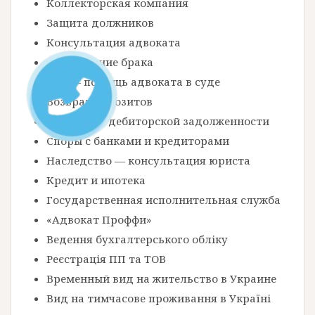
м
Коллекторская компания
Защита должников
Консультация адвоката
Расторжение брака
Суд — помощь адвоката в суде
Возврат депозитов
Взыскание дебиторской задолженности
Споры с банками и кредиторами
Наследство — консультация юриста
Кредит и ипотека
Государственная исполнительная служба
«Адвокат Проффи»
Ведення бухгалтерського обліку
Реєстрація ПП та ТОВ
Временный вид на жительство в Украине
Вид на тимчасове проживання в Україні