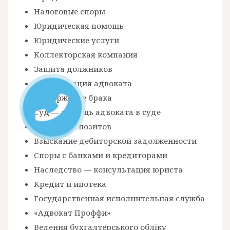
и
Налоговые споры
с
Юридическая помощь
я
Юридические услуги
м
Коллекторская компания
Защита должников
Консультация адвоката
Расторжение брака
Суд — помощь адвоката в суде
Возврат депозитов
Взыскание дебиторской задолженности
Споры с банками и кредиторами
Наследство — консультация юриста
Кредит и ипотека
Государственная исполнительная служба
«Адвокат Проффи»
Ведення бухгалтерського обліку