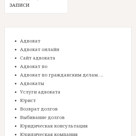
Н
ЗАПИСИ
а
в
и
г
Адвокат
а
Адвокат онлайн
ц
Сайт адвоката
Адвокат по
и
Адвокат по гражданским делам….
я
Адвокаты
п
Услуги адвоката
о
Юрист
з
Возврат долгов
а
Выбивание долгов
Юридическая консультация
п
Юридическая компания