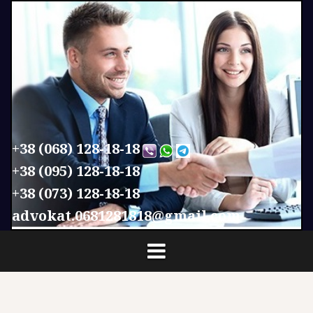
П
е
р
е
й
т
и
к
с
+38 (068) 128-18-18
о
+38 (095) 128-18-18
д
+38 (073) 128-18-18
е
р
advokat.0681281818@gmail.com
ж
и
м
о
м
у