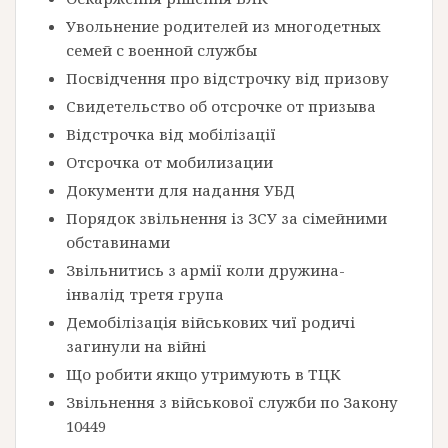
Увольнение родителей из многодетных
семей с военной службы
Посвідчення про відстрочку від призову
Свидетельство об отсрочке от призыва
Відстрочка від мобілізації
Отсрочка от мобилизации
Документи для надання УБД
Порядок звільнення із ЗСУ за сімейними
обставинами
Звільнитись з армії коли дружина-
інвалід третя група
Демобілізація військових чиї родичі
загинули на війні
Що робити якщо утримують в ТЦК
Звільнення з військової служби по Закону
10449