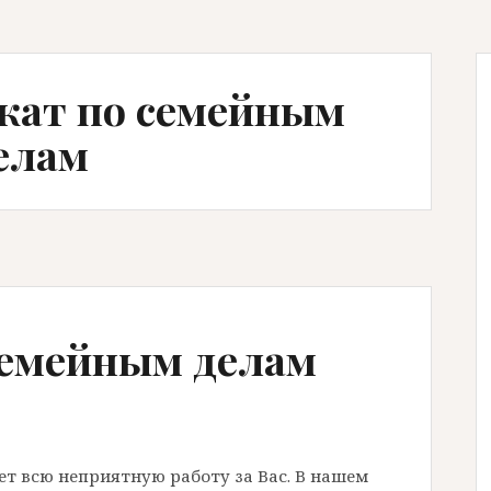
окат по семейным
елам
семейным делам
т всю неприятную работу за Вас. В нашем