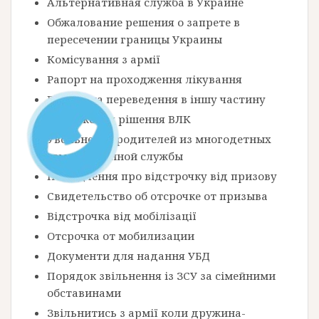
Альтернативная служба в Украине
Обжалование решения о запрете в
пересечении границы Украины
Комісування з армії
Рапорт на проходження лікування
Рапорт на переведення в іншу частину
Оскарження рішення ВЛК
Увольнение родителей из многодетных
семей с военной службы
Посвідчення про відстрочку від призову
Свидетельство об отсрочке от призыва
Відстрочка від мобілізації
Отсрочка от мобилизации
Документи для надання УБД
Порядок звільнення із ЗСУ за сімейними
обставинами
Звільнитись з армії коли дружина-