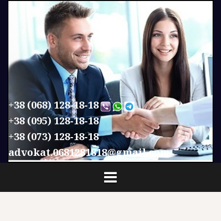
П
е
р
е
й
т
и
к
с
+38 (068) 128-18-18
о
+38 (095) 128-18-18
д
+38 (073) 128-18-18
е
р
advokat.0681281818@gmail.com
ж
и
м
о
м
у