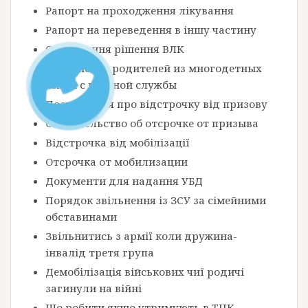
Рапорт на проходження лікування
Рапорт на переведення в іншу частину
Оскарження рішення ВЛК
Увольнение родителей из многодетных
семей с военной службы
Посвідчення про відстрочку від призову
Свидетельство об отсрочке от призыва
Відстрочка від мобілізації
Отсрочка от мобилизации
Документи для надання УБД
Порядок звільнення із ЗСУ за сімейними
обставинами
Звільнитись з армії коли дружина-
інвалід третя група
Демобілізація військових чиї родичі
загинули на війні
Що робити якщо утримують в ТЦК