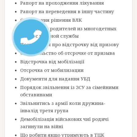
Рапорт на проходження лікування
Рапорт на переведення в іншу частину
Оскарження рішення ВЛК
Увольнение родителей из многодетных
семей с военной службы
Посвідчення про відстрочку від призову
Свидетельство об отсрочке от призыва
Відстрочка від мобілізації
Отсрочка от мобилизации
Документи для надання УБД
Порядок звільнення із ЗСУ за сімейними
обставинами
Звільнитись з армії коли дружина-
інвалід третя група
Демобілізація військових чиї родичі
загинули на війні
Що робити якщо утримують в ТЦК