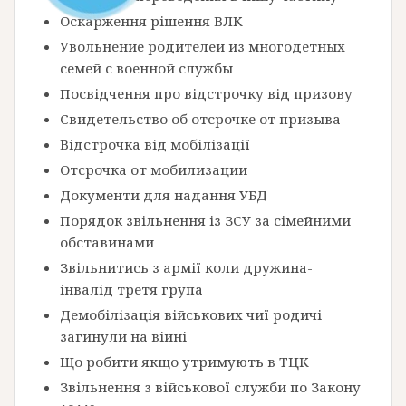
Оскарження рішення ВЛК
Увольнение родителей из многодетных
семей с военной службы
Посвідчення про відстрочку від призову
Свидетельство об отсрочке от призыва
Відстрочка від мобілізації
Отсрочка от мобилизации
Документи для надання УБД
Порядок звільнення із ЗСУ за сімейними
обставинами
Звільнитись з армії коли дружина-
інвалід третя група
Демобілізація військових чиї родичі
загинули на війні
Що робити якщо утримують в ТЦК
Звільнення з військової служби по Закону