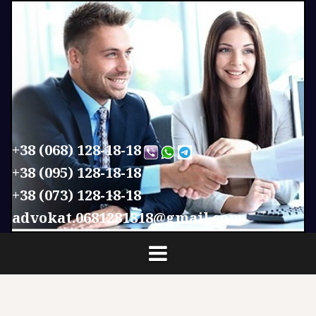
П
е
р
е
й
т
и
к
с
+38 (068) 128-18-18
о
+38 (095) 128-18-18
д
+38 (073) 128-18-18
е
р
advokat.0681281818@gmail.com
ж
и
м
о
м
у