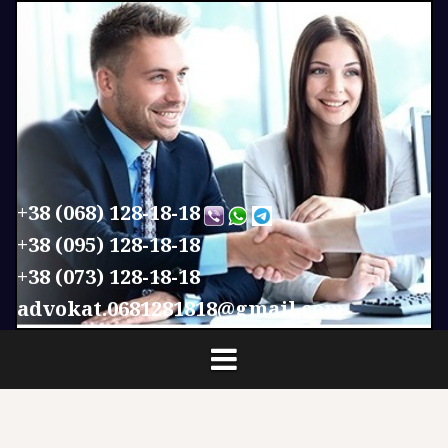
П
е
р
е
й
т
и
к
с
+38 (068) 128-18-18
о
+38 (095) 128-18-18
д
+38 (073) 128-18-18
е
р
advokat.0681281818@gmail.com
ж
и
м
о
м
у