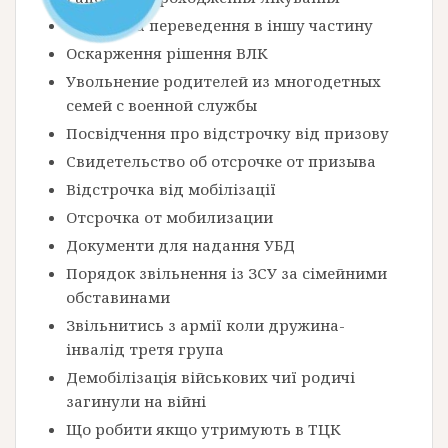
Рапорт на переведення в іншу частину
Оскарження рішення ВЛК
Увольнение родителей из многодетных
семей с военной службы
Посвідчення про відстрочку від призову
Свидетельство об отсрочке от призыва
Відстрочка від мобілізації
Отсрочка от мобилизации
Документи для надання УБД
Порядок звільнення із ЗСУ за сімейними
обставинами
Звільнитись з армії коли дружина-
інвалід третя група
Демобілізація військових чиї родичі
загинули на війні
Що робити якщо утримують в ТЦК