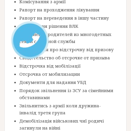
Комісування з армії
Рапорт на проходження лікування
Рапорт на переведення в іншу частину
Оскарження рішення ВЛК
Увольнение родителей из многодетных
семей с военной службы
Посвідчення про відстрочку від призову
Свидетельство об отсрочке от призыва
Відстрочка від мобілізації
Отсрочка от мобилизации
Документи для надання УБД
Порядок звільнення із ЗСУ за сімейними
обставинами
Звільнитись з армії коли дружина-
інвалід третя група
Демобілізація військових чиї родичі
загинули на війні