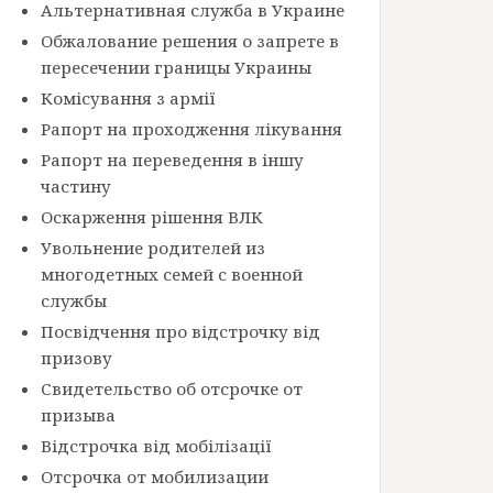
Альтернативная служба в Украине
Обжалование решения о запрете в
пересечении границы Украины
Комісування з армії
Рапорт на проходження лікування
Рапорт на переведення в іншу
частину
Оскарження рішення ВЛК
Увольнение родителей из
многодетных семей с военной
службы
Посвідчення про відстрочку від
призову
Свидетельство об отсрочке от
призыва
Відстрочка від мобілізації
Отсрочка от мобилизации