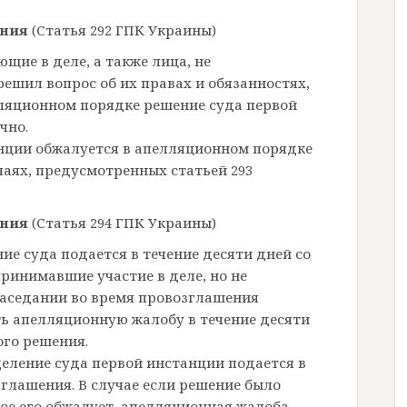
ания
(Статья 292 ГПК Украины)
щие в деле, а также лица, не
решил вопрос об их правах и обязанностях,
ляционном порядке решение суда первой
чно.
нции обжалуется в апелляционном порядке
чаях, предусмотренных статьей 293
ания
(Статья 294 ГПК Украины)
е суда подается в течение десяти дней со
принимавшие участие в деле, но не
аседании во время провозглашения
ть апелляционную жалобу в течение десяти
ого решения.
еление суда первой инстанции подается в
зглашения. В случае если решение было
рое его обжалует, апелляционная жалоба