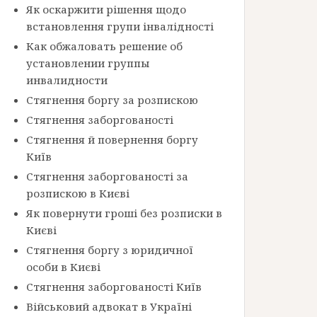
Як оскаржити рішення щодо
встановлення групи інвалідності
Как обжаловать решение об
установлении группы
инвалидности
Стягнення боргу за розпискою
Стягнення заборгованості
Стягнення й повернення боргу
Київ
Стягнення заборгованості за
розпискою в Києві
Як повернути гроші без розписки в
Києві
Стягнення боргу з юридичної
особи в Києві
Стягнення заборгованості Київ
Військовий адвокат в Україні