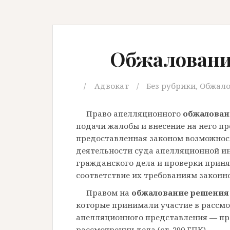
Обжаловани
Адвокат
Без рубрики
,
Обжало
Право апелляционного
обжалован
подачи жалобы и внесение на него п
предоставленная законом возможнос
деятельности суда апелляционной и
гражданского дела и проверки приня
соответствие их требованиям законно
Правом на
обжалование решения
которые принимали участие в рассмо
апелляционного представления — пр
рассмотрении дела (ст. 290 ГПК).