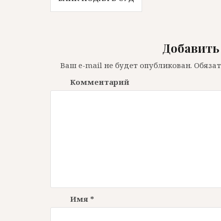
Н
а
в
Добавить
и
г
Ваш e-mail не будет опубликован.
Обязат
а
Комментарий
ц
и
я
п
о
з
а
Имя
*
п