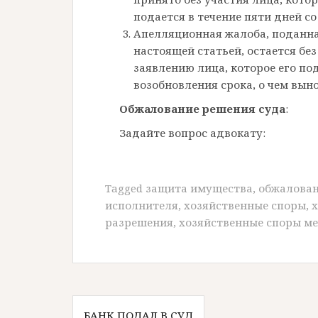
подается в течение пяти дней с
Апелляционная жалоба, поданна
настоящей статьей, остается бе
заявлению лица, которое его по
возобновления срока, о чем вын
Обжалование решения суда
Задайте вопрос адвокату:
Tagged
защита имущества
,
обжалован
исполнителя
,
хозяйственные споры
,
х
разрешения
,
хозяйственные споры м
БАНК ПОДАЛ В СУД