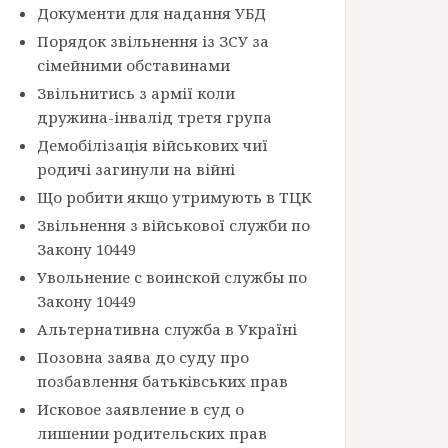
Документи для надання УБД
Порядок звільнення із ЗСУ за
сімейними обставинами
Звільнитись з армії коли
дружина-інвалід третя група
Демобілізація військових чиї
родичі загинули на війні
Що робити якщо утримують в ТЦК
Звільнення з військової служби по
Закону 10449
Увольнение с воинской службы по
Закону 10449
Альтернативна служба в Україні
Позовна заява до суду про
позбавлення батьківських прав
Исковое заявление в суд о
лишении родительских прав